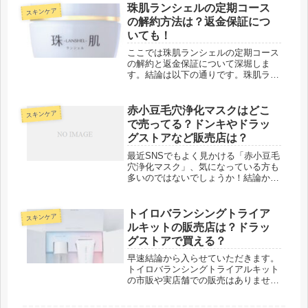
ではないようなので、購入を検討され
珠肌ランシェルの定期コース
スキンケア
ている方は、こちらの取扱店をご確認
の解約方法は？返金保証につ
くだ...
いても！
ここでは珠肌ランシェルの定期コース
の解約と返金保証について深堀しま
す。結論は以下の通りです。珠肌ラン
シェルのおトクな定期コース<解約に
ついて>・珠肌ランシェルは初回から
解約が可能！・しかも電話一つで解約
赤小豆毛穴浄化マスクはどこ
スキンケア
が可能・次回お届け予定日の10日前ま
で売ってる？ドンキやドラッ
で...
グストアなど販売店は？
最近SNSでもよく見かける「赤小豆毛
穴浄化マスク」、気になっている方も
多いのではないでしょうか！結論から
お伝えすると販売店情報は以下の通り
です。赤小豆毛穴浄化マスクはドンキ
（ドン・キホーテ）の一部店舗や
トイロバランシングトライア
スキンケア
@cosme STOREで見かけること...
ルキットの販売店は？ドラッ
グストアで買える？
早速結論から入らせていただきます。
トイロバランシングトライアルキット
の市販や実店舗での販売はありませ
ん。通販では販売されていて、最安値
は公式サイトとなっています。公式サ