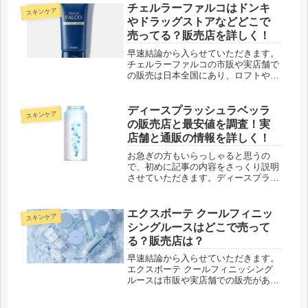
チェルラーファルコはドンキ
スキンケア
やドラッグストアなどどこで
売ってる？販売店を詳しく！
早速結論から入らせていただきます。
チェルラーファルコの市販や実店舗で
の販売は日本全国にあり、ロフトやマ
ツモトキヨシなどでも取り扱っており
ます。お近くの販売店をお探しの方
は、以下のリンクより詳細をご確認く
ディースプラッシュラベッラ
スキンケア
ださい。チェルラーシリーズの取扱店
の販売店と最安値を調査！実
につ...
店舗と通販の情報を詳しく！
お急ぎの方もいらっしゃると思うの
で、初めに記事の内容をさっくり説明
させていただきます。ディースプラッ
シュラベッラは市販や実店舗での販売
はありません。ただ通販では販売され
ていて、公式サイトが最安値となって
エクスボーテ クールフィニッ
スキンケア
います。公式サイトの「3本セット」
シングルースはどこで売って
を活...
る？販売店は？
早速結論から入らせていただきます。
エクスボーテ クールフィニッシング
ルースは市販や実店舗での販売があ
り、ロフト、アピタ、カワチなどで取
り扱いがあるようです。しかし全店舗