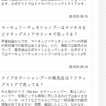
ます。公式サイトではトイロバランシングトライアルキッ
トを1,200円（税込み）送料無...
2025.08.15
マーキュリーデュオシャンプーはマツキヨな
どドラッグストアやドンキで売ってる？
早速結論からです。マーキュリーデュオシャンプーの市販
や実店舗での販売はありません。ただ、通販では販売され
ていて、最安値は公式サイトとなっています。公式サイト
ではマーキュリーデュオシャンプーのモニターセットが5日
分で500円です！また、公式サ...
2025.08.14
ナイブカラーシャンプーの販売店は？ドラッ
グストアで売ってる？
今人気のナイブ（Na.be）カラーシャンプー。実はこのシ
ャンプー、全国どこでも簡単に手に入るわけではありませ
ん。ドンキ、ロフトなどウエルシアなど一部店舗での販売
情報が出てきますが、実際、確認したところ、なかなか実