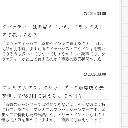
店舗には無いみたいです。運良...
2025.08.09
タヴァティーは薬局やドンキ、ドラッグスト
アで売ってる？
「タヴァティーって、薬局やドンキで買えるの？」欲しい
商品がある時、まず近所のドラッグストアやドンキを覗い
てみる方も多いのではないでしょうか？この記事では、タ
ヴァティーがどこで買えるのか？市販の販売状況や、通販
で安く手に入れる方法、さらには口...
2025.08.09
プレミアムブラックシャンプーの販売店や最
安値は？980円で買えるって本当？
「市販のシャンプーでは満足できない…」そんな方に支持
されているのが、プレミアムブラックシャンプーです。頭
皮ケアに特化した成分設計や、トリートメントいらずの手
軽さで人気を集めていますが、「市販では買えないって本
当？」「最安値で手に入れるにはど...